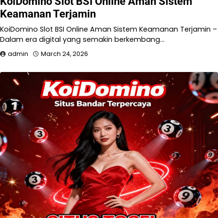
KoiDomino Slot BSI Online Aman Sistem
Keamanan Terjamin
KoiDomino Slot BSI Online Aman Sistem Keamanan Terjamin –
Dalam era digital yang semakin berkembang…
admin
March 24, 2026