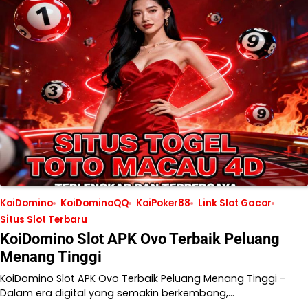
KoiDomino
KoiDominoQQ
KoiPoker88
Link Slot Gacor
Situs Slot Terbaru
KoiDomino Slot APK Ovo Terbaik Peluang
Menang Tinggi
KoiDomino Slot APK Ovo Terbaik Peluang Menang Tinggi –
Dalam era digital yang semakin berkembang,…