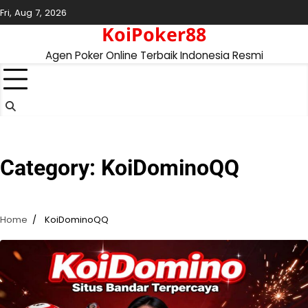
Skip
Fri, Aug 7, 2026
to
KoiPoker88
content
Agen Poker Online Terbaik Indonesia Resmi
Category:
KoiDominoQQ
Home
KoiDominoQQ