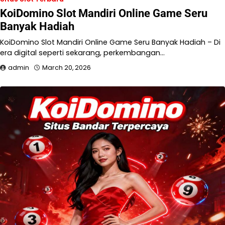
KoiDomino Slot Mandiri Online Game Seru
Banyak Hadiah
KoiDomino Slot Mandiri Online Game Seru Banyak Hadiah – Di
era digital seperti sekarang, perkembangan…
admin
March 20, 2026