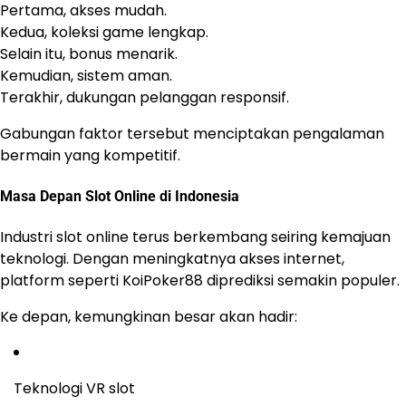
Pertama, akses mudah.
Kedua, koleksi game lengkap.
Selain itu, bonus menarik.
Kemudian, sistem aman.
Terakhir, dukungan pelanggan responsif.
Gabungan faktor tersebut menciptakan pengalaman
bermain yang kompetitif.
Masa Depan Slot Online di Indonesia
Industri slot online terus berkembang seiring kemajuan
teknologi. Dengan meningkatnya akses internet,
platform seperti KoiPoker88 diprediksi semakin populer.
Ke depan, kemungkinan besar akan hadir:
Teknologi VR slot