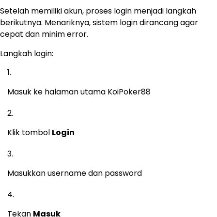
Setelah memiliki akun, proses login menjadi langkah
berikutnya. Menariknya, sistem login dirancang agar
cepat dan minim error.
Langkah login:
Masuk ke halaman utama KoiPoker88
Klik tombol
Login
Masukkan username dan password
Tekan
Masuk