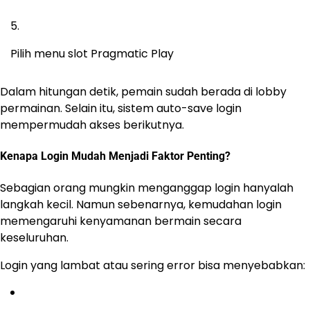
Pilih menu slot Pragmatic Play
Dalam hitungan detik, pemain sudah berada di lobby
permainan. Selain itu, sistem auto-save login
mempermudah akses berikutnya.
Kenapa Login Mudah Menjadi Faktor Penting?
Sebagian orang mungkin menganggap login hanyalah
langkah kecil. Namun sebenarnya, kemudahan login
memengaruhi kenyamanan bermain secara
keseluruhan.
Login yang lambat atau sering error bisa menyebabkan: