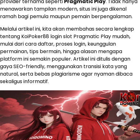
provider ternama seperti
Pragmatic Play
. Tidak hanya
menawarkan tampilan modern, situs ini juga dikenal
ramah bagi pemula maupun pemain berpengalaman.
Melalui artikel ini, kita akan membahas secara lengkap
tentang KoiPoker88 login slot Pragmatic Play mudah,
mulai dari cara daftar, proses login, keunggulan
permainan, tips bermain, hingga alasan mengapa
platform ini semakin populer. Artikel ini ditulis dengan
gaya SEO-friendly, menggunakan transisi kata yang
natural, serta bebas plagiarisme agar nyaman dibaca
sekaligus informatif.