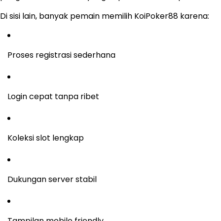
Di sisi lain, banyak pemain memilih KoiPoker88 karena:
Proses registrasi sederhana
Login cepat tanpa ribet
Koleksi slot lengkap
Dukungan server stabil
Tampilan mobile friendly