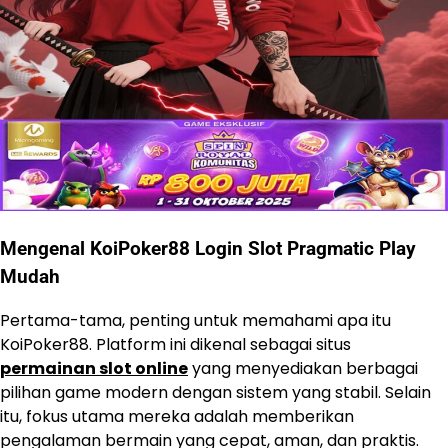
Mengenal
KoiPoker88 Login Slot Pragmatic Play
Mudah
Pertama-tama, penting untuk memahami apa itu
KoiPoker88. Platform ini dikenal sebagai situs
permainan slot online
yang menyediakan berbagai
pilihan game modern dengan sistem yang stabil. Selain
itu, fokus utama mereka adalah memberikan
pengalaman bermain yang cepat, aman, dan praktis.