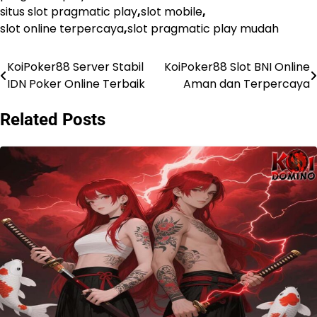
situs slot pragmatic play
,
slot mobile
,
slot online terpercaya
,
slot pragmatic play mudah
KoiPoker88 Server Stabil
KoiPoker88 Slot BNI Online
Post
IDN Poker Online Terbaik
Aman dan Terpercaya
navigation
Related Posts