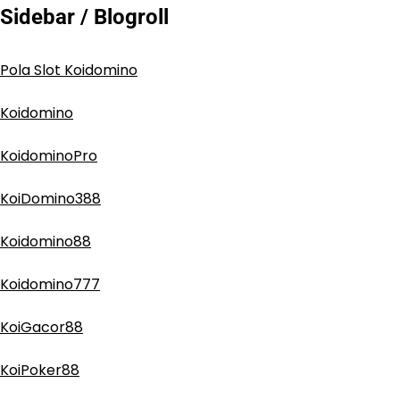
Sidebar / Blogroll
Pola Slot Koidomino
Koidomino
KoidominoPro
KoiDomino388
Koidomino88
Koidomino777
KoiGacor88
KoiPoker88