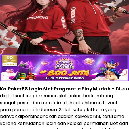
KoiPoker88 Login Slot Pragmatic Play Mudah
– Di era
digital saat ini, permainan slot online berkembang
sangat pesat dan menjadi salah satu hiburan favorit
para pemain di Indonesia. Salah satu platform yang
banyak diperbincangkan adalah KoiPoker88, terutama
karena kemudahan login dan koleksi permainan slot dari