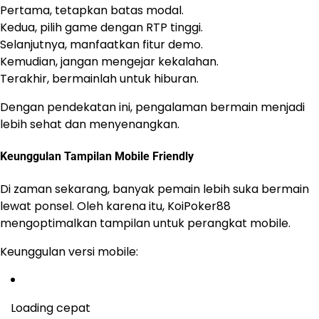
Pertama, tetapkan batas modal.
Kedua, pilih game dengan RTP tinggi.
Selanjutnya, manfaatkan fitur demo.
Kemudian, jangan mengejar kekalahan.
Terakhir, bermainlah untuk hiburan.
Dengan pendekatan ini, pengalaman bermain menjadi
lebih sehat dan menyenangkan.
Keunggulan Tampilan Mobile Friendly
Di zaman sekarang, banyak pemain lebih suka bermain
lewat ponsel. Oleh karena itu, KoiPoker88
mengoptimalkan tampilan untuk perangkat mobile.
Keunggulan versi mobile:
Loading cepat