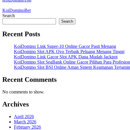
KoiDominoBet
Search
Search
Recent Posts
KoiDomino Link Super-10 Online Gacor Pasti Menang
KoiDomino Slot APK Ovo Terbaik Peluang Menang Tinggi
KoiDomino Link Gacor Slot APK Dana Mudah Jackpot
KoiDomino Slot SeaBank Online Gacor Pilihan Para Profesion
KoiDomino Slot BSI Online Aman Sistem Keamanan Terjami
Recent Comments
No comments to show.
Archives
April 2026
March 2026
February 2026