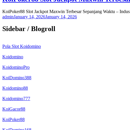
KoiPoker88 Slot Jackpot Maxwin Terbesar Sepanjang Waktu – Indust
admin
January 14, 2026
January 14, 2026
Sidebar / Blogroll
Pola Slot Koidomino
Koidomino
KoidominoPro
KoiDomino388
Koidomino88
Koidomino777
KoiGacor88
KoiPoker88
KoiDomino168