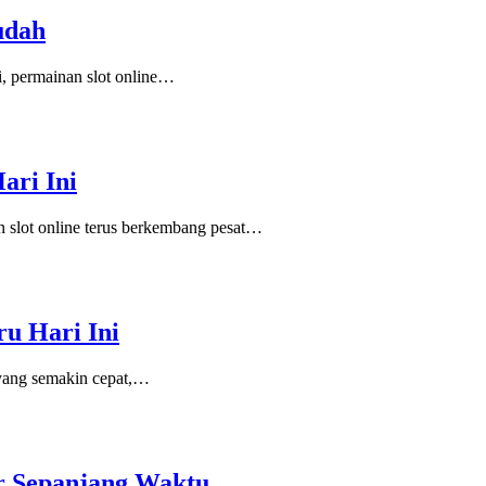
udah
i, permainan slot online…
ari Ini
n slot online terus berkembang pesat…
u Hari Ini
 yang semakin cepat,…
r Sepanjang Waktu