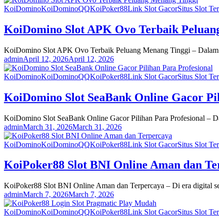
KoiDomino
KoiDominoQQ
KoiPoker88
Link Slot Gacor
Situs Slot Te
KoiDomino Slot APK Ovo Terbaik Peluan
KoiDomino Slot APK Ovo Terbaik Peluang Menang Tinggi – Dalam 
admin
April 12, 2026
April 12, 2026
KoiDomino
KoiDominoQQ
KoiPoker88
Link Slot Gacor
Situs Slot Te
KoiDomino Slot SeaBank Online Gacor Pil
KoiDomino Slot SeaBank Online Gacor Pilihan Para Profesional – D
admin
March 31, 2026
March 31, 2026
KoiDomino
KoiDominoQQ
KoiPoker88
Link Slot Gacor
Situs Slot Te
KoiPoker88 Slot BNI Online Aman dan Te
KoiPoker88 Slot BNI Online Aman dan Terpercaya – Di era digital s
admin
March 7, 2026
March 7, 2026
KoiDomino
KoiDominoQQ
KoiPoker88
Link Slot Gacor
Situs Slot Te