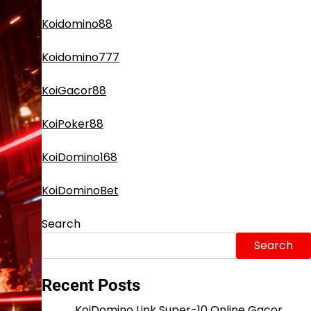
Koidomino88
Koidomino777
KoiGacor88
KoiPoker88
KoiDomino168
KoiDominoBet
Search
Search
Recent Posts
KoiDomino Link Super-10 Online Gacor