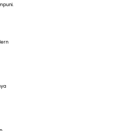
mpuni.
dern
nya
n