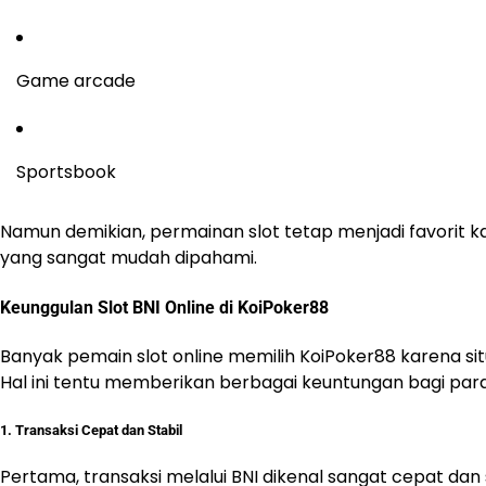
Game arcade
Sportsbook
Namun demikian, permainan slot tetap menjadi favorit
yang sangat mudah dipahami.
Keunggulan Slot BNI Online di KoiPoker88
Banyak pemain slot online memilih KoiPoker88 karena s
Hal ini tentu memberikan berbagai keuntungan bagi par
1. Transaksi Cepat dan Stabil
Pertama, transaksi melalui BNI dikenal sangat cepat d