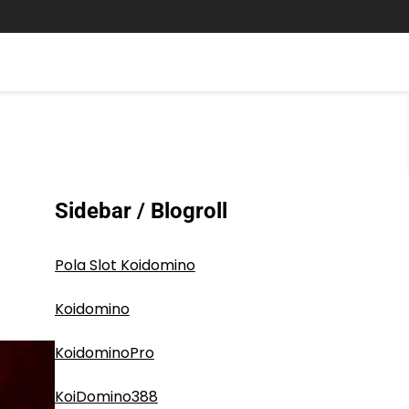
Sidebar / Blogroll
Pola Slot Koidomino
Koidomino
KoidominoPro
KoiDomino388