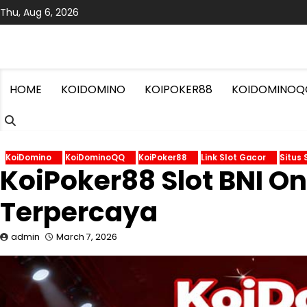
Skip
Thu, Aug 6, 2026
to
content
HOME
KOIDOMINO
KOIPOKER88
KOIDOMINOQ
KoiDomino
KoiDominoQQ
KoiPoker88
Link Slot Gacor
Situs 
KoiPoker88 Slot BNI O
Terpercaya
admin
March 7, 2026