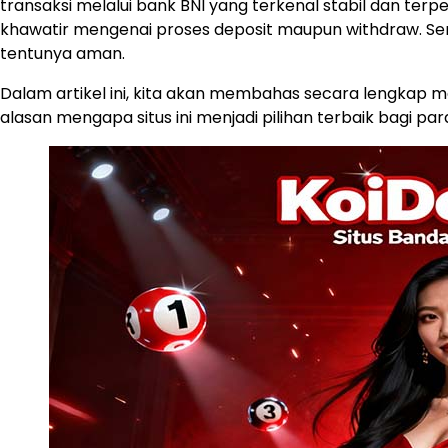
transaksi melalui bank BNI yang terkenal stabil dan terp
khawatir mengenai proses deposit maupun withdraw. Sem
tentunya aman.
Dalam artikel ini, kita akan membahas secara lengkap me
alasan mengapa situs ini menjadi pilihan terbaik bagi para