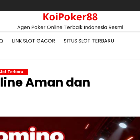
KoiPoker88
Agen Poker Online Terbaik Indonesia Resmi
Q
LINK SLOT GACOR
SITUS SLOT TERBARU
Slot Terbaru
nline Aman dan