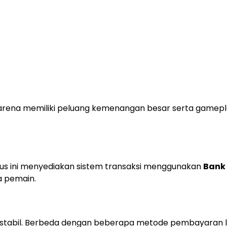
 karena memiliki peluang kemenangan besar serta gamep
itus ini menyediakan sistem transaksi menggunakan
Bank 
a pemain.
an stabil. Berbeda dengan beberapa metode pembayaran l