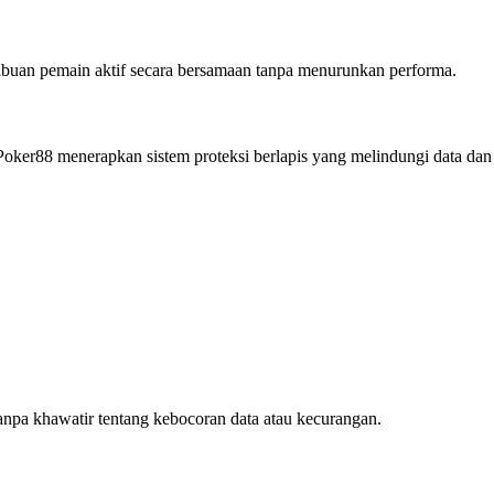
buan pemain aktif secara bersamaan tanpa menurunkan performa.
ker88 menerapkan sistem proteksi berlapis yang melindungi data dan 
npa khawatir tentang kebocoran data atau kecurangan.