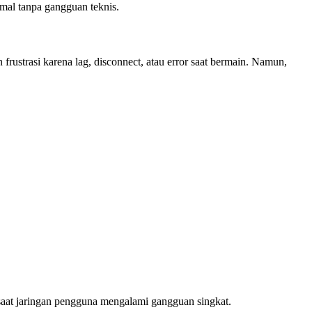
al tanpa gangguan teknis.
frustrasi karena lag, disconnect, atau error saat bermain. Namun,
 saat jaringan pengguna mengalami gangguan singkat.