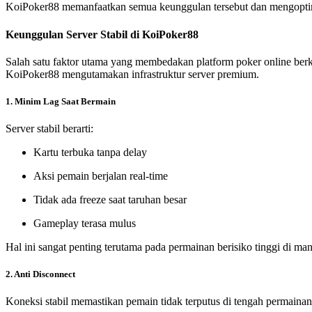
KoiPoker88 memanfaatkan semua keunggulan tersebut dan mengopti
Keunggulan Server Stabil di KoiPoker88
Salah satu faktor utama yang membedakan platform poker online berk
KoiPoker88 mengutamakan infrastruktur server premium.
1. Minim Lag Saat Bermain
Server stabil berarti:
Kartu terbuka tanpa delay
Aksi pemain berjalan real-time
Tidak ada freeze saat taruhan besar
Gameplay terasa mulus
Hal ini sangat penting terutama pada permainan berisiko tinggi di ma
2. Anti Disconnect
Koneksi stabil memastikan pemain tidak terputus di tengah permaina