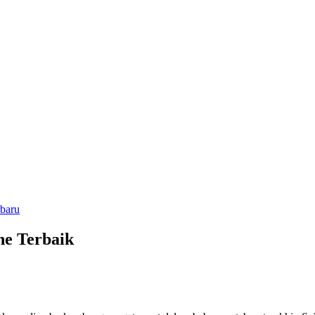
rbaru
ne Terbaik