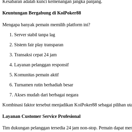
Kesabaran adalah kunci kemenangan jangka panjang.
Keuntungan Bergabung di KoiPoker88
Mengapa banyak pemain memilih platform ini?
Server stabil tanpa lag
Sistem fair play transparan
Transaksi cepat 24 jam
Layanan pelanggan responsif
Komunitas pemain aktif
Turnamen rutin berhadiah besar
Akses mudah dari berbagai negara
Kombinasi faktor tersebut menjadikan KoiPoker88 sebagai pilihan uta
Layanan Customer Service Profesional
Tim dukungan pelanggan tersedia 24 jam non-stop. Pemain dapat me