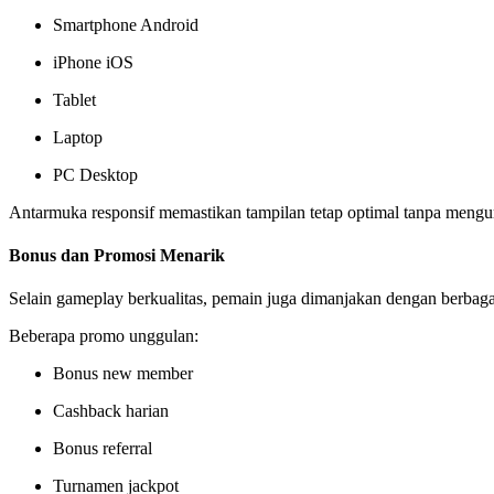
Smartphone Android
iPhone iOS
Tablet
Laptop
PC Desktop
Antarmuka responsif memastikan tampilan tetap optimal tanpa mengura
Bonus dan Promosi Menarik
Selain gameplay berkualitas, pemain juga dimanjakan dengan berba
Beberapa promo unggulan:
Bonus new member
Cashback harian
Bonus referral
Turnamen jackpot