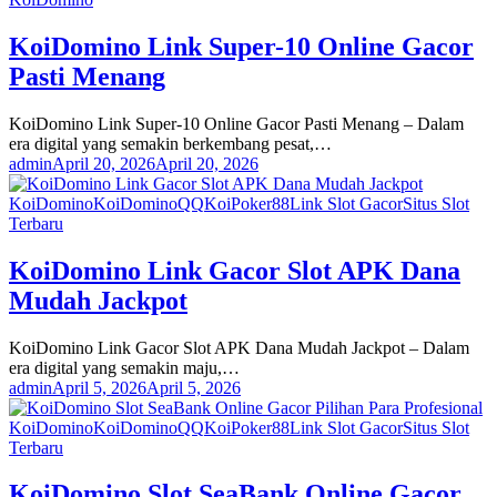
KoiDomino Link Super-10 Online Gacor
Pasti Menang
KoiDomino Link Super-10 Online Gacor Pasti Menang – Dalam
era digital yang semakin berkembang pesat,…
admin
April 20, 2026
April 20, 2026
KoiDomino
KoiDominoQQ
KoiPoker88
Link Slot Gacor
Situs Slot
Terbaru
KoiDomino Link Gacor Slot APK Dana
Mudah Jackpot
KoiDomino Link Gacor Slot APK Dana Mudah Jackpot – Dalam
era digital yang semakin maju,…
admin
April 5, 2026
April 5, 2026
KoiDomino
KoiDominoQQ
KoiPoker88
Link Slot Gacor
Situs Slot
Terbaru
KoiDomino Slot SeaBank Online Gacor