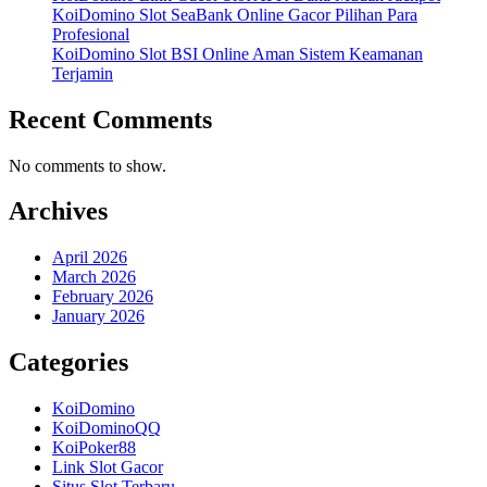
KoiDomino Slot SeaBank Online Gacor Pilihan Para
Profesional
KoiDomino Slot BSI Online Aman Sistem Keamanan
Terjamin
Recent Comments
No comments to show.
Archives
April 2026
March 2026
February 2026
January 2026
Categories
KoiDomino
KoiDominoQQ
KoiPoker88
Link Slot Gacor
Situs Slot Terbaru