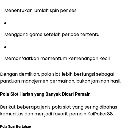
Menentukan jumlah spin per sesi
Mengganti game setelah periode tertentu
Memanfaatkan momentum kemenangan kecil
Dengan demikian, pola slot lebih berfungsi sebagai
panduan manajemen permainan, bukan jaminan hasil.
Pola Slot Harian yang Banyak Dicari Pemain
Berikut beberapa jenis pola slot yang sering dibahas
komunitas dan menjadi favorit pemain KoiPoker88.
Pola Spin Bertahap