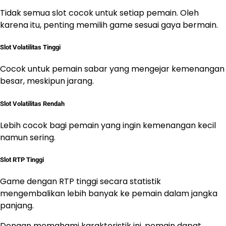
Tidak semua slot cocok untuk setiap pemain. Oleh
karena itu, penting memilih game sesuai gaya bermain.
Slot Volatilitas Tinggi
Cocok untuk pemain sabar yang mengejar kemenangan
besar, meskipun jarang.
Slot Volatilitas Rendah
Lebih cocok bagi pemain yang ingin kemenangan kecil
namun sering.
Slot RTP Tinggi
Game dengan RTP tinggi secara statistik
mengembalikan lebih banyak ke pemain dalam jangka
panjang.
Dengan memahami karakteristik ini, pemain dapat