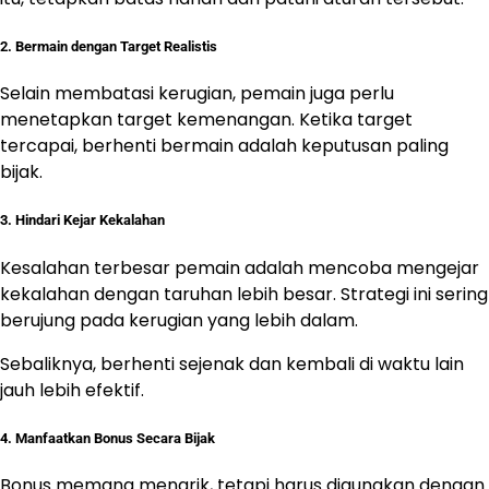
2. Bermain dengan Target Realistis
Selain membatasi kerugian, pemain juga perlu
menetapkan target kemenangan. Ketika target
tercapai, berhenti bermain adalah keputusan paling
bijak.
3. Hindari Kejar Kekalahan
Kesalahan terbesar pemain adalah mencoba mengejar
kekalahan dengan taruhan lebih besar. Strategi ini sering
berujung pada kerugian yang lebih dalam.
Sebaliknya, berhenti sejenak dan kembali di waktu lain
jauh lebih efektif.
4. Manfaatkan Bonus Secara Bijak
Bonus memang menarik, tetapi harus digunakan dengan