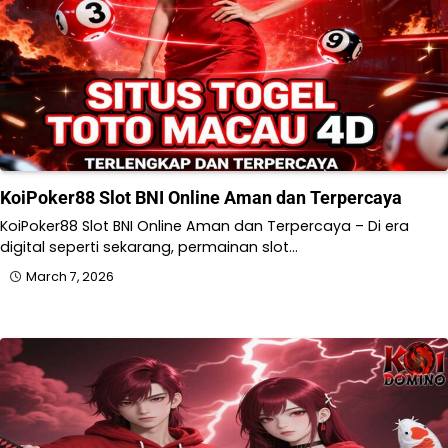
KoiPoker88 Slot BNI Online Aman dan Terpercaya
KoiPoker88 Slot BNI Online Aman dan Terpercaya – Di era
digital seperti sekarang, permainan slot…
March 7, 2026