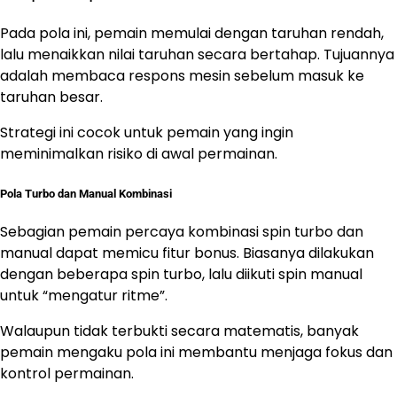
Pada pola ini, pemain memulai dengan taruhan rendah,
lalu menaikkan nilai taruhan secara bertahap. Tujuannya
adalah membaca respons mesin sebelum masuk ke
taruhan besar.
Strategi ini cocok untuk pemain yang ingin
meminimalkan risiko di awal permainan.
Pola Turbo dan Manual Kombinasi
Sebagian pemain percaya kombinasi spin turbo dan
manual dapat memicu fitur bonus. Biasanya dilakukan
dengan beberapa spin turbo, lalu diikuti spin manual
untuk “mengatur ritme”.
Walaupun tidak terbukti secara matematis, banyak
pemain mengaku pola ini membantu menjaga fokus dan
kontrol permainan.