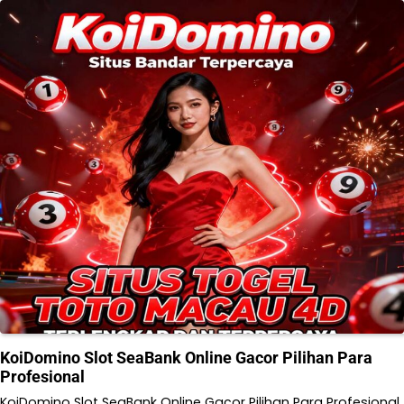
KoiDomino Slot SeaBank Online Gacor Pilihan Para
Profesional
KoiDomino Slot SeaBank Online Gacor Pilihan Para Profesional