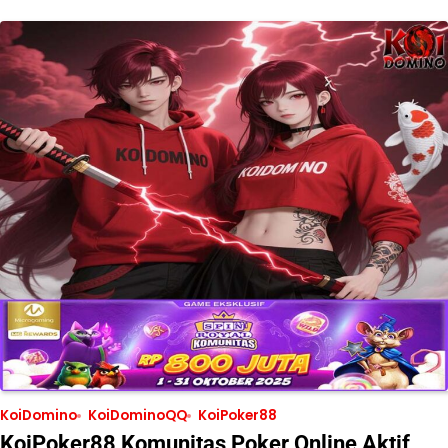
KoiDomino
KoiDominoQQ
KoiPoker88
KoiPoker88 Komunitas Poker Online Aktif