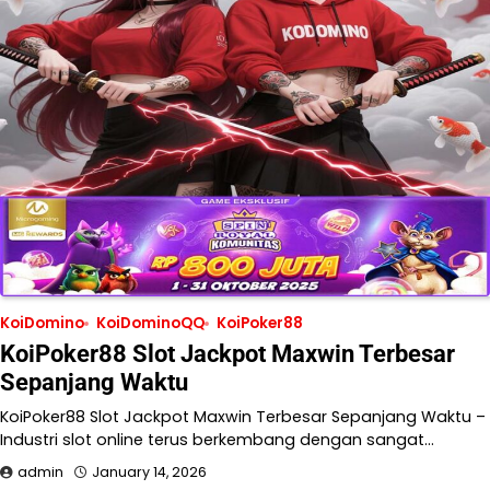
KoiDomino
KoiDominoQQ
KoiPoker88
KoiPoker88 Slot Jackpot Maxwin Terbesar
Sepanjang Waktu
KoiPoker88 Slot Jackpot Maxwin Terbesar Sepanjang Waktu –
Industri slot online terus berkembang dengan sangat…
admin
January 14, 2026