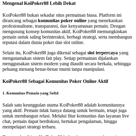
Mengenal KoiPoker88 Lebih Dekat
KoiPoker88 bukan sekadar situs permainan biasa. Platform ini
dirancang sebagai
komunitas poker online
yang menekankan
profesionalisme, transparansi, dan kenyamanan pemain. Dengan
mengusung konsep komunitas aktif, KoiPoker88 memungkinkan
pemain untuk saling berinteraksi, berbagi strategi, serta membangun
reputasi dalam dunia poker dan slot online.
Selain itu, KoiPoker88 juga dikenal sebagai
slot terpercaya
yang
mengutamakan sistem fair play. Setiap permainan dijalankan
menggunakan sistem modern yang diaudit secara berkala, sehingga
peluang menang benar-benar murni tanpa manipulasi.
KoiPoker88 Sebagai Komunitas Poker Online Aktif
1. Komunitas Pemain yang Solid
Salah satu keunggulan utama KoiPoker88 adalah komunitasnya
yang aktif. Pemain tidak hanya datang untuk bermain, tetapi juga
untuk membangun relasi. Melalui fitur komunitas dan layanan live
chat, pemain dapat berdiskusi, bertukar pengalaman, hingga
mempelajari strategi terbaru.