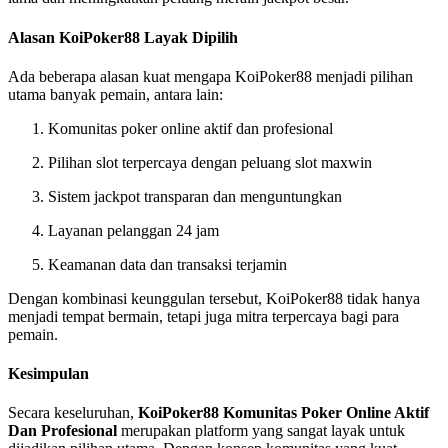
Alasan KoiPoker88 Layak Dipilih
Ada beberapa alasan kuat mengapa KoiPoker88 menjadi pilihan
utama banyak pemain, antara lain:
Komunitas poker online aktif dan profesional
Pilihan slot terpercaya dengan peluang slot maxwin
Sistem jackpot transparan dan menguntungkan
Layanan pelanggan 24 jam
Keamanan data dan transaksi terjamin
Dengan kombinasi keunggulan tersebut, KoiPoker88 tidak hanya
menjadi tempat bermain, tetapi juga mitra terpercaya bagi para
pemain.
Kesimpulan
Secara keseluruhan,
KoiPoker88 Komunitas Poker Online Aktif
Dan Profesional
merupakan platform yang sangat layak untuk