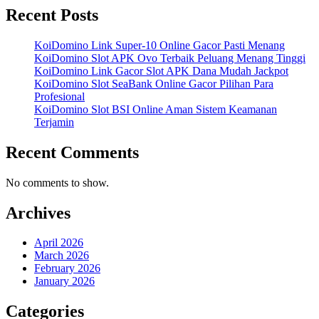
Recent Posts
KoiDomino Link Super-10 Online Gacor Pasti Menang
KoiDomino Slot APK Ovo Terbaik Peluang Menang Tinggi
KoiDomino Link Gacor Slot APK Dana Mudah Jackpot
KoiDomino Slot SeaBank Online Gacor Pilihan Para
Profesional
KoiDomino Slot BSI Online Aman Sistem Keamanan
Terjamin
Recent Comments
No comments to show.
Archives
April 2026
March 2026
February 2026
January 2026
Categories