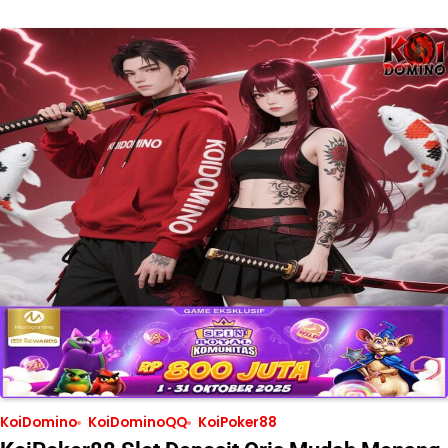
KoiDomino
KoiDominoQQ
KoiPoker88