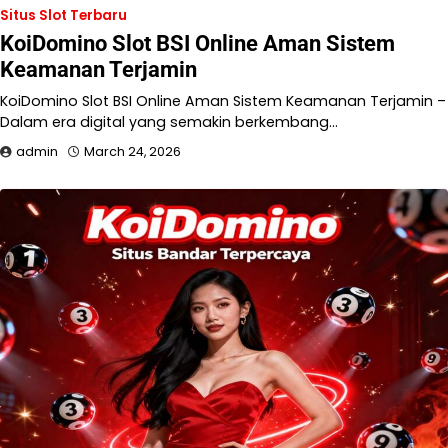
Situs Slot Terbaru
KoiDomino Slot BSI Online Aman Sistem
Keamanan Terjamin
KoiDomino Slot BSI Online Aman Sistem Keamanan Terjamin –
Dalam era digital yang semakin berkembang…
admin
March 24, 2026