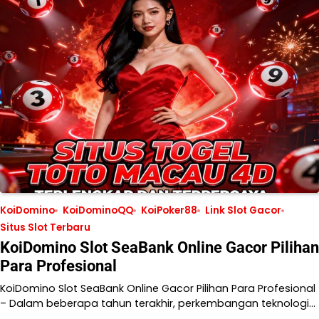
KoiDomino
KoiDominoQQ
KoiPoker88
Link Slot Gacor
Situs Slot Terbaru
KoiDomino Slot SeaBank Online Gacor Pilihan
Para Profesional
KoiDomino Slot SeaBank Online Gacor Pilihan Para Profesional
– Dalam beberapa tahun terakhir, perkembangan teknologi…