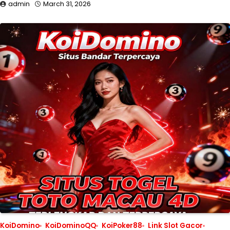
admin
March 31, 2026
KoiDomino
KoiDominoQQ
KoiPoker88
Link Slot Gacor