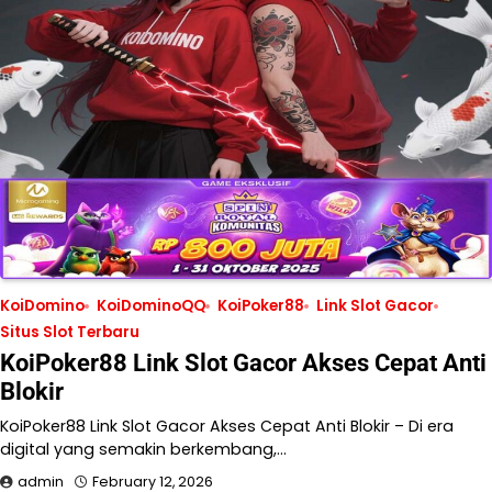
KoiDomino
KoiDominoQQ
KoiPoker88
Link Slot Gacor
Situs Slot Terbaru
KoiPoker88 Link Slot Gacor Akses Cepat Anti
Blokir
KoiPoker88 Link Slot Gacor Akses Cepat Anti Blokir – Di era
digital yang semakin berkembang,…
admin
February 12, 2026