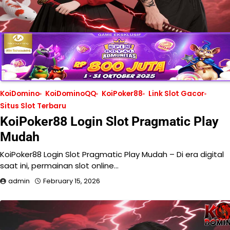
KoiDomino
KoiDominoQQ
KoiPoker88
Link Slot Gacor
Situs Slot Terbaru
KoiPoker88 Login Slot Pragmatic Play
Mudah
KoiPoker88 Login Slot Pragmatic Play Mudah – Di era digital
saat ini, permainan slot online…
admin
February 15, 2026