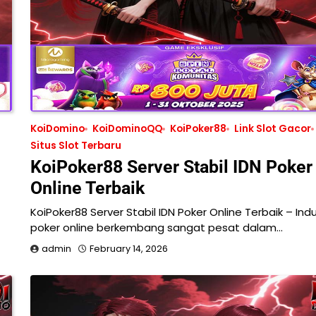
KoiDomino
KoiDominoQQ
KoiPoker88
Link Slot Gacor
Situs Slot Terbaru
KoiPoker88 Server Stabil IDN Poker
Online Terbaik
KoiPoker88 Server Stabil IDN Poker Online Terbaik – Indu
poker online berkembang sangat pesat dalam…
admin
February 14, 2026