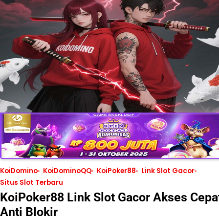
KoiDomino
KoiDominoQQ
KoiPoker88
Link Slot Gacor
Situs Slot Terbaru
KoiPoker88 Link Slot Gacor Akses Cepa
Anti Blokir