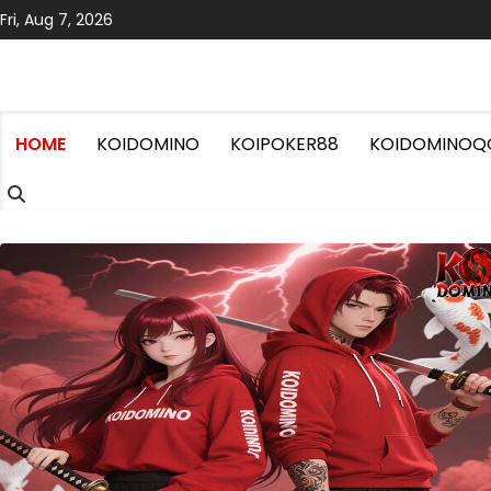
Skip
Fri, Aug 7, 2026
to
content
HOME
KOIDOMINO
KOIPOKER88
KOIDOMINOQ