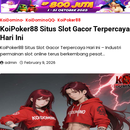
KoiDomino
KoiDominoQQ
KoiPoker88
KoiPoker88 Situs Slot Gacor Terpercaya
Hari Ini
KoiPoker88 Situs Slot Gacor Terpercaya Hari Ini – Industri
permainan slot online terus berkembang pesat…
admin
February 9, 2026