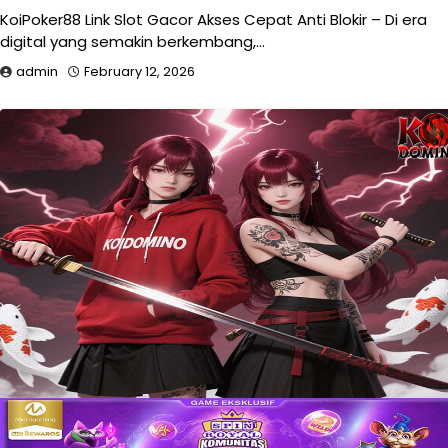
KoiPoker88 Link Slot Gacor Akses Cepat Anti Blokir – Di era
digital yang semakin berkembang,…
admin
February 12, 2026